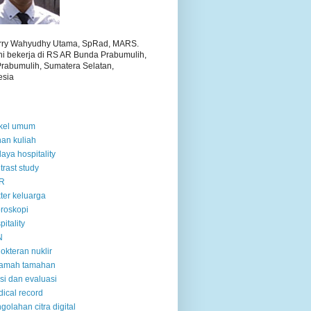
arry Wahyudhy Utama, SpRad, MARS.
ini bekerja di RS AR Bunda Prabumulih,
Prabumulih, Sumatera Selatan,
esia
ikel umum
an kuliah
aya hospitality
trast study
R
ter keluarga
oroskopi
pitality
N
okteran nuklir
ramah tamahan
tisi dan evaluasi
ical record
golahan citra digital