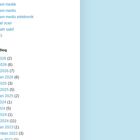
kam medik
kam medis
am medis elektronik
al scan
ah sakit
G
Blog
2026
(2)
2026
(6)
 2026
(7)
ari 2026
(6)
2025
(3)
 2025
(5)
ari 2025
(2)
2024
(1)
024
(5)
2024
(1)
 2024
(11)
ari 2023
(1)
mber 2022
(3)
us 2022
(1)