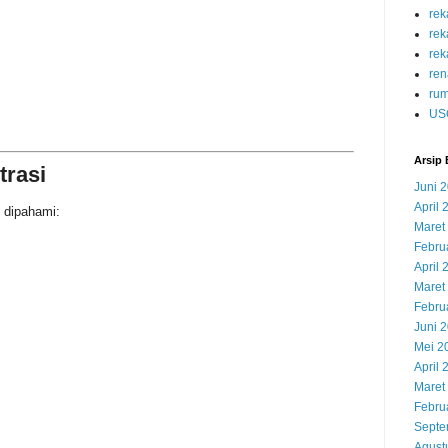
re
re
rek
ren
rum
US
Arsip 
trasi
Juni 
April 
 dipahami:
Maret
Febru
April 
Maret
Febru
Juni 
Mei 2
April 
Maret
Febru
Septe
Agust