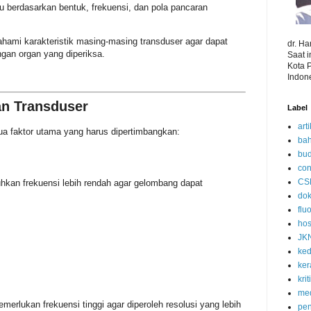
ntu berdasarkan bentuk, frekuensi, dan pola pancaran
ahami karakteristik masing-masing transduser agar dapat
dr. H
ngan organ yang diperiksa.
Saat 
Kota 
Indon
an Transduser
Label
art
ua faktor utama yang harus dipertimbangkan:
bah
bud
con
CS
kan frekuensi lebih rendah agar gelombang dapat
dok
flu
hos
JK
ked
ke
kri
med
merlukan frekuensi tinggi agar diperoleh resolusi yang lebih
pen