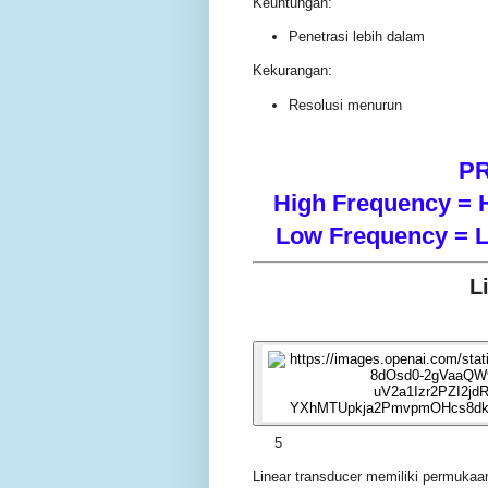
Keuntungan:
Penetrasi lebih dalam
Kekurangan:
Resolusi menurun
PR
High Frequency = H
Low Frequency = L
L
5
Linear transducer memiliki permukaan