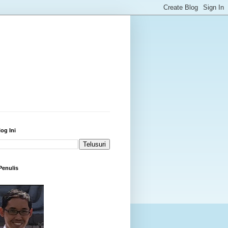
log Ini
 Penulis