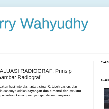
rry Wahyudhy
Cari B
VALUASI RADIOGRAF: Prinsip
ambar Radiograf
Profil
akan hasil interaksi antara
sinar-X
, tubuh pasien, dan
ada dasarnya adalah
bayangan dua dimensi dari struktur
na perbedaan kemampuan jaringan dalam menyerap