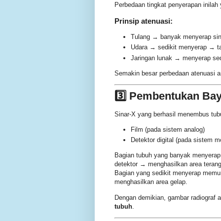
Perbedaan tingkat penyerapan inila
Prinsip atenuasi:
Tulang → banyak menyerap si
Udara → sedikit menyerap → 
Jaringan lunak → menyerap s
Semakin besar perbedaan atenuasi an
3️⃣ Pembentukan Bay
Sinar-X yang berhasil menembus tub
Film (pada sistem analog)
Detektor digital (pada sistem m
Bagian tubuh yang banyak menyerap 
detektor → menghasilkan area terang
Bagian yang sedikit menyerap memun
menghasilkan area gelap.
Dengan demikian, gambar radiograf 
tubuh
.