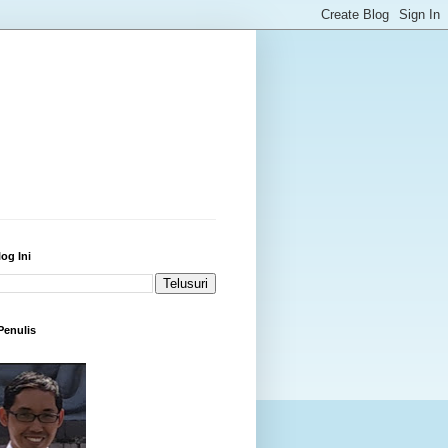
log Ini
 Penulis