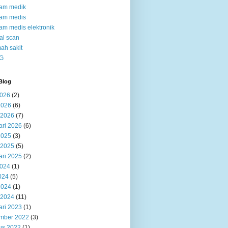
kam medik
kam medis
am medis elektronik
al scan
ah sakit
G
Blog
2026
(2)
2026
(6)
 2026
(7)
ari 2026
(6)
2025
(3)
 2025
(5)
ari 2025
(2)
2024
(1)
024
(5)
2024
(1)
 2024
(11)
ari 2023
(1)
mber 2022
(3)
us 2022
(1)