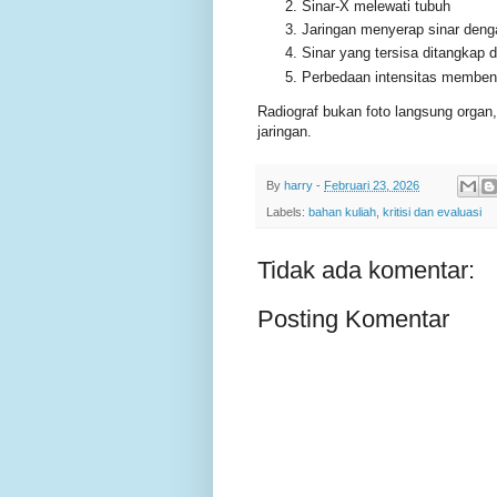
Sinar-X melewati tubuh
Jaringan menyerap sinar deng
Sinar yang tersisa ditangkap d
Perbedaan intensitas memben
Radiograf bukan foto langsung organ, t
jaringan.
By
harry
-
Februari 23, 2026
Labels:
bahan kuliah
,
kritisi dan evaluasi
Tidak ada komentar:
Posting Komentar