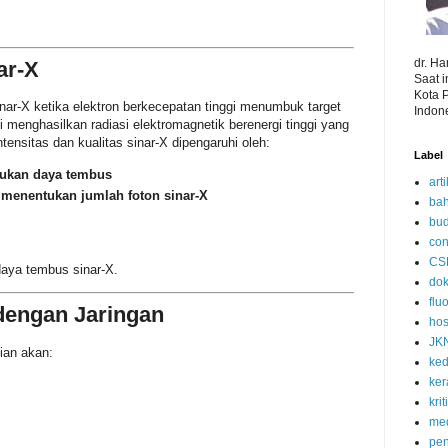
dr. H
ar-X
Saat 
Kota 
inar-X ketika elektron berkecepatan tinggi menumbuk target
Indon
i menghasilkan radiasi elektromagnetik berenergi tinggi yang
sitas dan kualitas sinar-X dipengaruhi oleh:
Label
kan daya tembus
art
menentukan jumlah foton sinar-X
bah
bud
con
CS
daya tembus sinar-X.
dok
flu
 dengan Jaringan
hos
JK
ian akan:
ked
ke
kri
med
pen