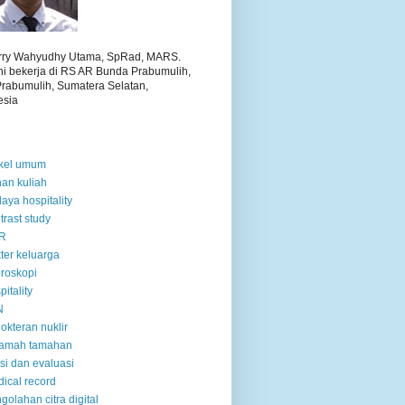
arry Wahyudhy Utama, SpRad, MARS.
ini bekerja di RS AR Bunda Prabumulih,
Prabumulih, Sumatera Selatan,
esia
ikel umum
an kuliah
aya hospitality
trast study
R
ter keluarga
oroskopi
pitality
N
okteran nuklir
ramah tamahan
tisi dan evaluasi
ical record
golahan citra digital