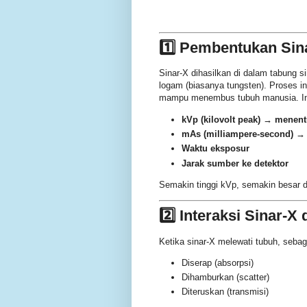
1️⃣ Pembentukan Sin
Sinar-X dihasilkan di dalam tabung s
logam (biasanya tungsten). Proses in
mampu menembus tubuh manusia. Inten
kVp (kilovolt peak)
→ menentu
mAs (milliampere-second)
→ 
Waktu eksposur
Jarak sumber ke detektor
Semakin tinggi kVp, semakin besar 
2️⃣ Interaksi Sinar-X
Ketika sinar-X melewati tubuh, sebag
Diserap (absorpsi)
Dihamburkan (scatter)
Diteruskan (transmisi)