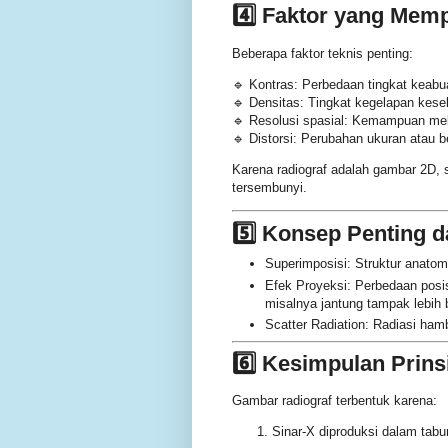
4️⃣ Faktor yang Mem
Beberapa faktor teknis penting:
🔹 Kontras: Perbedaan tingkat keabua
🔹 Densitas: Tingkat kegelapan kese
🔹 Resolusi spasial: Kemampuan melih
🔹 Distorsi: Perubahan ukuran atau b
Karena radiograf adalah gambar 2D, st
tersembunyi.
5️⃣ Konsep Penting d
Superimposisi: Struktur anatom
Efek Proyeksi: Perbedaan posi
misalnya jantung tampak lebih 
Scatter Radiation: Radiasi ha
6️⃣ Kesimpulan Prins
Gambar radiograf terbentuk karena:
Sinar-X diproduksi dalam tabu