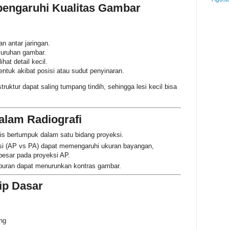
pengaruhi Kualitas Gambar
n antar jaringan.
luruhan gambar.
at detail kecil.
entuk akibat posisi atau sudut penyinaran.
ruktur dapat saling tumpang tindih, sehingga lesi kecil bisa
alam Radiografi
is bertumpuk dalam satu bidang proyeksi.
si (AP vs PA) dapat memengaruhi ukuran bayangan,
besar pada proyeksi AP.
mburan dapat menurunkan kontras gambar.
ip Dasar
ng