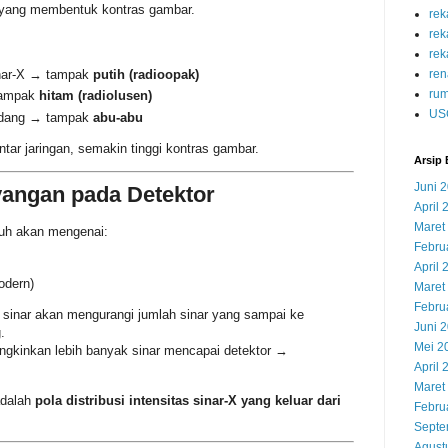
h yang membentuk kontras gambar.
re
re
rek
nar-X → tampak
putih (radioopak)
ren
rum
tampak
hitam (radiolusen)
US
edang → tampak
abu-abu
tar jaringan, semakin tinggi kontras gambar.
Arsip 
Juni 
angan pada Detektor
April 
Maret
uh akan mengenai:
Febru
April 
odern)
Maret
Febru
sinar akan mengurangi jumlah sinar yang sampai ke
Juni 
.
Mei 2
gkinkan lebih banyak sinar mencapai detektor →
April 
Maret
adalah
pola distribusi intensitas sinar-X yang keluar dari
Febru
Septe
Agust